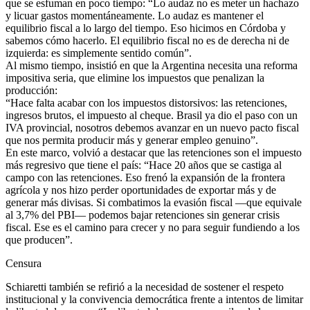
que se esfuman en poco tiempo: “Lo audaz no es meter un hachazo
y licuar gastos momentáneamente. Lo audaz es mantener el
equilibrio fiscal a lo largo del tiempo. Eso hicimos en Córdoba y
sabemos cómo hacerlo. El equilibrio fiscal no es de derecha ni de
izquierda: es simplemente sentido común”.
Al mismo tiempo, insistió en que la Argentina necesita una reforma
impositiva seria, que elimine los impuestos que penalizan la
producción:
“Hace falta acabar con los impuestos distorsivos: las retenciones,
ingresos brutos, el impuesto al cheque. Brasil ya dio el paso con un
IVA provincial, nosotros debemos avanzar en un nuevo pacto fiscal
que nos permita producir más y generar empleo genuino”.
En este marco, volvió a destacar que las retenciones son el impuesto
más regresivo que tiene el país: “Hace 20 años que se castiga al
campo con las retenciones. Eso frenó la expansión de la frontera
agrícola y nos hizo perder oportunidades de exportar más y de
generar más divisas. Si combatimos la evasión fiscal —que equivale
al 3,7% del PBI— podemos bajar retenciones sin generar crisis
fiscal. Ese es el camino para crecer y no para seguir fundiendo a los
que producen”.
Censura
Schiaretti también se refirió a la necesidad de sostener el respeto
institucional y la convivencia democrática frente a intentos de limitar