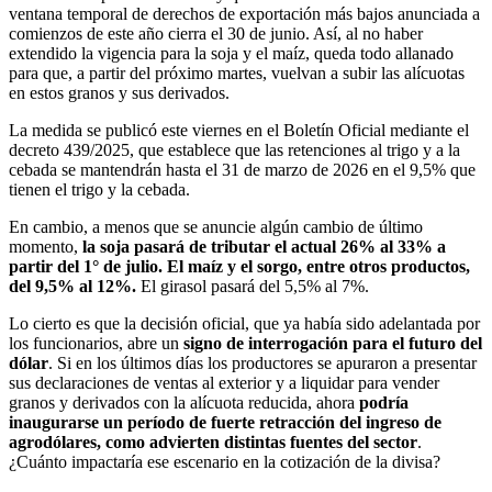
ventana temporal de derechos de exportación más bajos anunciada a
comienzos de este año cierra el 30 de junio. Así, al no haber
extendido la vigencia para la soja y el maíz, queda todo allanado
para que, a partir del próximo martes, vuelvan a subir las alícuotas
en estos granos y sus derivados.
La medida se publicó este viernes en el Boletín Oficial mediante el
decreto 439/2025, que establece que las retenciones al trigo y a la
cebada se mantendrán hasta el 31 de marzo de 2026 en el 9,5% que
tienen el trigo y la cebada.
En cambio, a menos que se anuncie algún cambio de último
momento,
la soja pasará de tributar el actual 26% al 33% a
partir del 1° de julio. El maíz y el sorgo, entre otros productos,
del 9,5% al 12%.
El girasol pasará del 5,5% al 7%.
Lo cierto es que la decisión oficial, que ya había sido adelantada por
los funcionarios, abre un
signo de interrogación para el futuro del
dólar
. Si en los últimos días los productores se apuraron a presentar
sus declaraciones de ventas al exterior y a liquidar para vender
granos y derivados con la alícuota reducida, ahora
podría
inaugurarse un período de fuerte retracción del ingreso de
agrodólares, como advierten distintas fuentes del sector
.
¿Cuánto impactaría ese escenario en la cotización de la divisa?