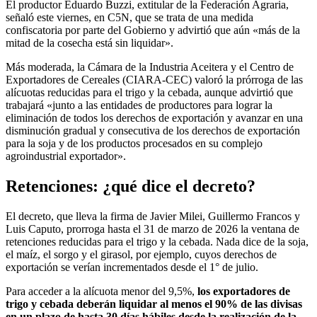
El productor Eduardo Buzzi, extitular de la Federación Agraria,
señaló este viernes, en C5N, que se trata de una medida
confiscatoria por parte del Gobierno y advirtió que aún «más de la
mitad de la cosecha está sin liquidar».
Más moderada, la Cámara de la Industria Aceitera y el Centro de
Exportadores de Cereales (CIARA-CEC) valoró la prórroga de las
alícuotas reducidas para el trigo y la cebada, aunque advirtió que
trabajará «junto a las entidades de productores para lograr la
eliminación de todos los derechos de exportación y avanzar en una
disminución gradual y consecutiva de los derechos de exportación
para la soja y de los productos procesados en su complejo
agroindustrial exportador».
Retenciones: ¿qué dice el decreto?
El decreto, que lleva la firma de Javier Milei, Guillermo Francos y
Luis Caputo, prorroga hasta el 31 de marzo de 2026 la ventana de
retenciones reducidas para el trigo y la cebada. Nada dice de la soja,
el maíz, el sorgo y el girasol, por ejemplo, cuyos derechos de
exportación se verían incrementados desde el 1° de julio.
Para acceder a la alícuota menor del 9,5%,
los exportadores de
trigo y cebada deberán liquidar al menos el 90% de las divisas
en un plazo de hasta 30 días hábiles desde la realización de la